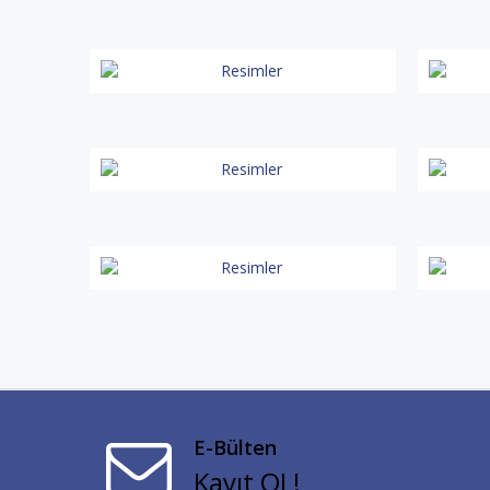
E-Bülten
Kayıt OL!